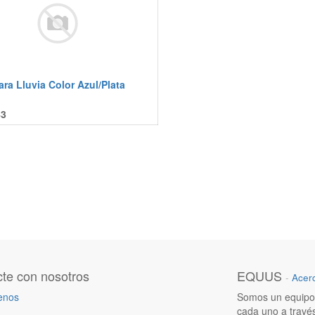
ra Lluvia Color Azul/Plata
43
te con nosotros
EQUUS
-
Acer
enos
Somos un equipo 
cada uno a travé