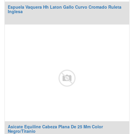
Espuela Vaquera Hh Laton Gallo Curvo Cromado Ruleta
Inglesa
Asicate Equiline Cabeza Plana De 25 Mm Color
Negro/Titanio