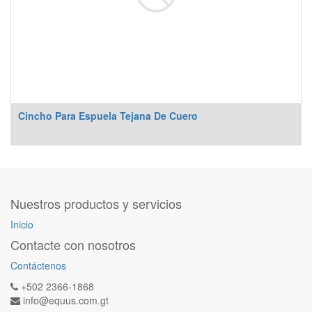
Cincho Para Espuela Tejana De Cuero
Nuestros productos y servicios
Inicio
Contacte con nosotros
Contáctenos
+502 2366-1868
info@equus.com.gt