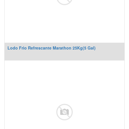
Lodo Frio Refrescante Marathon 25Kg(5 Gal)