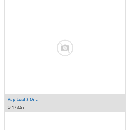
Rap Last 8 Onz
Q
178.57