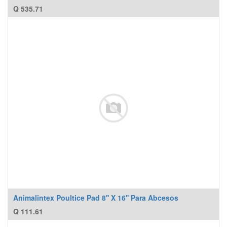
Q
535.71
Animalintex Poultice Pad 8'' X 16'' Para Abcesos
Q
111.61