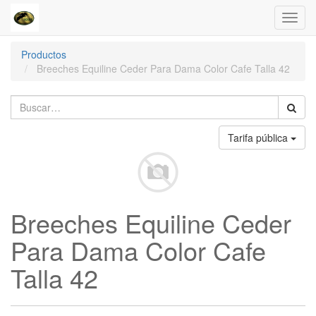
Toggl
navig
Productos
Breeches Equiline Ceder Para Dama Color Cafe Talla 42
Tarifa pública
Breeches Equiline Ceder
Para Dama Color Cafe
Talla 42